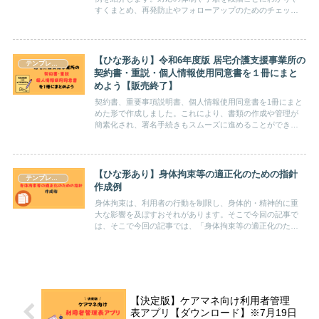
すくまとめ、再発防止やフォローアップのためのチェック
リストも備えた、実用的なマニュアル構成をお伝えしま
す。
【ひな形あり】令和6年度版 居宅介護支援事業所の
テンプレート
契約書・重説・個人情報使用同意書を１冊にまと
めよう【販売終了】
契約書、重要事項説明書、個人情報使用同意書を1冊にまと
めた形で作成しました。これにより、書類の作成や管理が
簡素化され、署名手続きもスムーズに進めることができま
す。記事内からひな形のダウンロードも可能ですので、ぜ
ひご活用ください。
【ひな形あり】身体拘束等の適正化のための指針
テンプレート
作成例
身体拘束は、利用者の行動を制限し、身体的・精神的に重
大な影響を及ぼすおそれがあります。そこで今回の記事で
は、そこで今回の記事では、「身体拘束等の適正化のため
の指針」のテンプレートを紹介します。
【決定版】ケアマネ向け利用者管理
表アプリ【ダウンロード】※7月19日