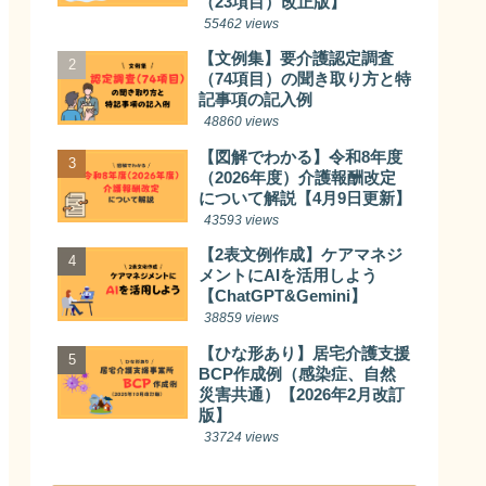
（23項目）改正版】
55462 views
【文例集】要介護認定調査
（74項目）の聞き取り方と特
記事項の記入例
48860 views
【図解でわかる】令和8年度
（2026年度）介護報酬改定
について解説【4月9日更新】
43593 views
【2表文例作成】ケアマネジ
メントにAIを活用しよう
【ChatGPT&Gemini】
38859 views
【ひな形あり】居宅介護支援
BCP作成例（感染症、自然
災害共通）【2026年2月改訂
版】
33724 views