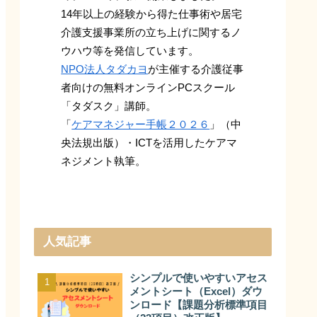
14年以上の経験から得た仕事術や居宅
介護支援事業所の立ち上げに関するノ
ウハウ等を発信しています。
NPO法人タダカヨ
が主催する介護従事
者向けの無料オンラインPCスクール
「タダスク」講師。
「
ケアマネジャー手帳２０２６
」（中
央法規出版）・ICTを活用したケアマ
ネジメント執筆。
人気記事
シンプルで使いやすいアセス
メントシート（Excel）ダウ
ンロード【課題分析標準項目