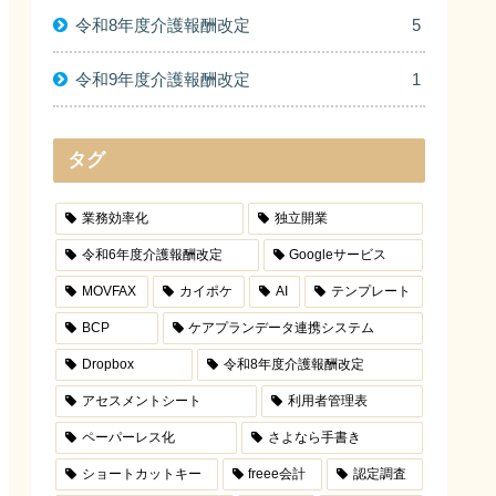
令和8年度介護報酬改定
5
令和9年度介護報酬改定
1
タグ
業務効率化
独立開業
令和6年度介護報酬改定
Googleサービス
MOVFAX
カイポケ
AI
テンプレート
BCP
ケアプランデータ連携システム
Dropbox
令和8年度介護報酬改定
アセスメントシート
利用者管理表
ペーパーレス化
さよなら手書き
ショートカットキー
freee会計
認定調査