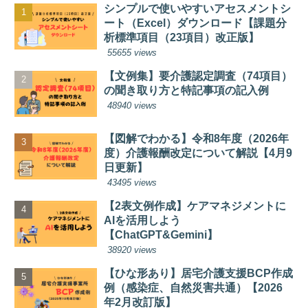
シンプルで使いやすいアセスメントシ
ート（Excel）ダウンロード【課題分
析標準項目（23項目）改正版】
55655 views
【文例集】要介護認定調査（74項目）
の聞き取り方と特記事項の記入例
48940 views
【図解でわかる】令和8年度（2026年
度）介護報酬改定について解説【4月9
日更新】
43495 views
【2表文例作成】ケアマネジメントに
AIを活用しよう
【ChatGPT&Gemini】
38920 views
【ひな形あり】居宅介護支援BCP作成
例（感染症、自然災害共通）【2026
年2月改訂版】