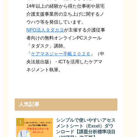
14年以上の経験から得た仕事術や居宅
介護支援事業所の立ち上げに関するノ
ウハウ等を発信しています。
NPO法人タダカヨ
が主催する介護従事
者向けの無料オンラインPCスクール
「タダスク」講師。
「
ケアマネジャー手帳２０２６
」（中
央法規出版）・ICTを活用したケアマ
ネジメント執筆。
人気記事
シンプルで使いやすいアセス
メントシート（Excel）ダウ
ンロード【課題分析標準項目