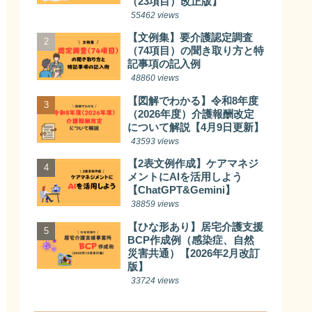
（23項目）改正版】
55462 views
【文例集】要介護認定調査
（74項目）の聞き取り方と特
記事項の記入例
48860 views
【図解でわかる】令和8年度
（2026年度）介護報酬改定
について解説【4月9日更新】
43593 views
【2表文例作成】ケアマネジ
メントにAIを活用しよう
【ChatGPT&Gemini】
38859 views
【ひな形あり】居宅介護支援
BCP作成例（感染症、自然
災害共通）【2026年2月改訂
版】
33724 views