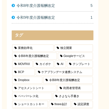
令和8年度介護報酬改定
5
令和9年度介護報酬改定
1
タグ
業務効率化
独立開業
令和6年度介護報酬改定
Googleサービス
MOVFAX
カイポケ
AI
テンプレート
BCP
ケアプランデータ連携システム
Dropbox
令和8年度介護報酬改定
アセスメントシート
利用者管理表
ペーパーレス化
さよなら手書き
ショートカットキー
freee会計
認定調査