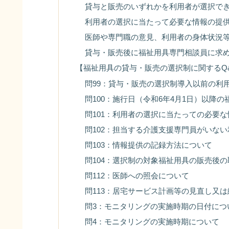
貸与と販売のいずれかを利用者が選択で
利用者の選択に当たって必要な情報の提
医師や専門職の意見、利用者の身体状況
貸与・販売後に福祉用具専門相談員に求
【福祉用具の貸与・販売の選択制に関するQ
問99：貸与・販売の選択制導入以前の利
問100：施行日（令和6年4月1日）以降
問101：利用者の選択に当たっての必要
問102：担当する介護支援専門員がいな
問103：情報提供の記録方法について
問104：選択制の対象福祉用具の販売後
問112：医師への照会について
問113：居宅サービス計画等の見直し又
問3：モニタリングの実施時期の日付につ
問4：モニタリングの実施時期について