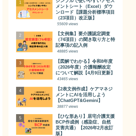
シンプルで使いやすいアセス
メントシート（Excel）ダウ
ンロード【課題分析標準項目
（23項目）改正版】
55609 views
【文例集】要介護認定調査
（74項目）の聞き取り方と特
記事項の記入例
48885 views
【図解でわかる】令和8年度
（2026年度）介護報酬改定
について解説【4月9日更新】
43465 views
【2表文例作成】ケアマネジ
メントにAIを活用しよう
【ChatGPT&Gemini】
38877 views
【ひな形あり】居宅介護支援
BCP作成例（感染症、自然
災害共通）【2026年2月改訂
版】