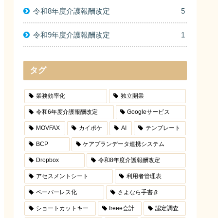
令和8年度介護報酬改定
5
令和9年度介護報酬改定
1
タグ
業務効率化
独立開業
令和6年度介護報酬改定
Googleサービス
MOVFAX
カイポケ
AI
テンプレート
BCP
ケアプランデータ連携システム
Dropbox
令和8年度介護報酬改定
アセスメントシート
利用者管理表
ペーパーレス化
さよなら手書き
ショートカットキー
freee会計
認定調査