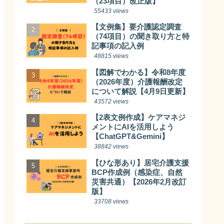
（23項目）改正版】
55433 views
【文例集】要介護認定調査
（74項目）の聞き取り方と特
記事項の記入例
48815 views
【図解でわかる】令和8年度
（2026年度）介護報酬改定
について解説【4月9日更新】
43572 views
【2表文例作成】ケアマネジ
メントにAIを活用しよう
【ChatGPT&Gemini】
38842 views
【ひな形あり】居宅介護支援
BCP作成例（感染症、自然
災害共通）【2026年2月改訂
版】
33708 views