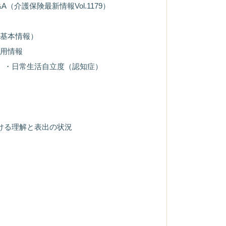
介護保険最新情報Vol.1179）
等基本情報）
利用情報
害）・日常生活自立度（認知症）
おける理解と表出の状況
況