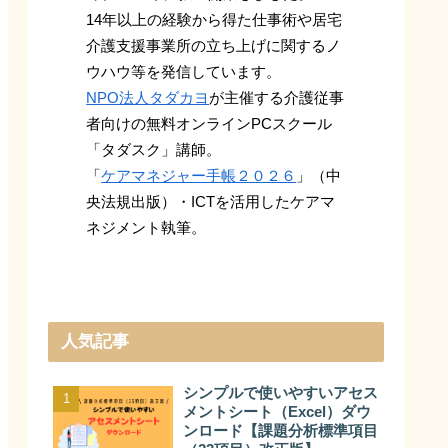
14年以上の経験から得た仕事術や居宅
介護支援事業所の立ち上げに関するノ
ウハウ等を発信しています。
NPO法人タダカヨ
が主催する介護従事
者向けの無料オンラインPCスクール
「タダスク」講師。
「
ケアマネジャー手帳２０２６
」（中
央法規出版）・ICTを活用したケアマ
ネジメント執筆。
人気記事
シンプルで使いやすいアセス
メントシート（Excel）ダウ
ンロード【課題分析標準項目